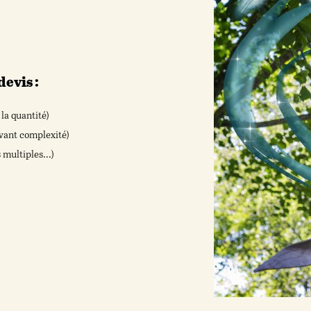
devis :
 la quantité)
ivant complexité)
 multiples...)